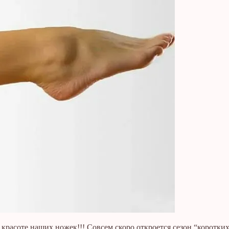
 о красоте наших ножек!!! Совсем скоро откроется сезон “коротк