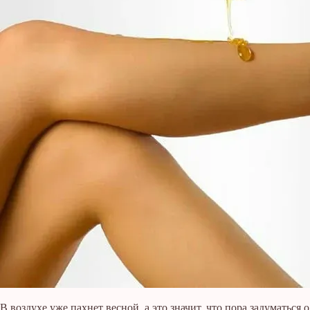
В воздухе уже пахнет весной, а это значит, что пора задуматься