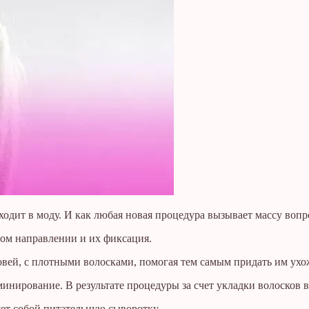
одит в моду. И как любая новая процедура вызывает массу вопро
ном направлении и их фиксация.
овей, с плотными волосками, помогая тем самым придать им ух
минирование. В результате процедуры за счет укладки волосков 
ляет собой питательную сыворотку.