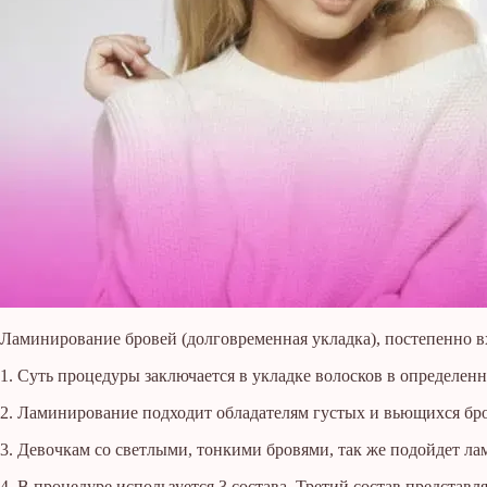
Ламинирование бровей (долговременная укладка), постепенно вх
1. Суть процедуры заключается в укладке волосков в определен
2. Ламинирование подходит обладателям густых и вьющихся бр
3. Девочкам со светлыми, тонкими бровями, так же подойдет ла
4. В процедуре используется 3 состава. Третий состав представ